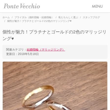
ホーム
ブライダル（婚約指輪・結婚指輪）
私たちらしく選ぶ
スタッフブログ
個性が魅力！プラチナとゴールドの2色のマリッジリング♥
SEASON COLLECTION（シーズンコレクション）
個性が魅力！プラチナとゴールドの2色のマリッジリ
ETERNO FAMILY（エテルノ・ファミリー）
ング♥
ブライダル トップ
PURE PLATINUM 999（ピュアプラチナ999）
婚約指輪（エンゲージリング）
オーダージュエリー
関連カテゴリ：
結婚指輪（マリッジリング）
更新日：
2018年5月18日
LIMITED COLLECTION（リミテッドコレクション）
結婚指輪（マリッジリング）
会社情報 トップ
WATCH COLLECTION（ウォッチコレクション／時計）
レイヤード特集
ブランドスローガン
ニュース&キャンペーン
BACI（バチ／一粒ダイヤモンドジュエリー）
HAPPY HEARTの魅力
ブランドポジション
店舗情報
EME（エメ／着せ替えネックレス）
幸せのブライダルリング選び
会社概要
オンラインショップ トップ
SOLOMIO（ソロミオ／イニシャルシリーズ）
私たちらしく選ぶ 婚約指輪・結婚指輪
採用情報
ALL
AMICHETTI（アミケッティ／アニマルモチーフ）
Ponte Vecchioのダイヤモンドについて