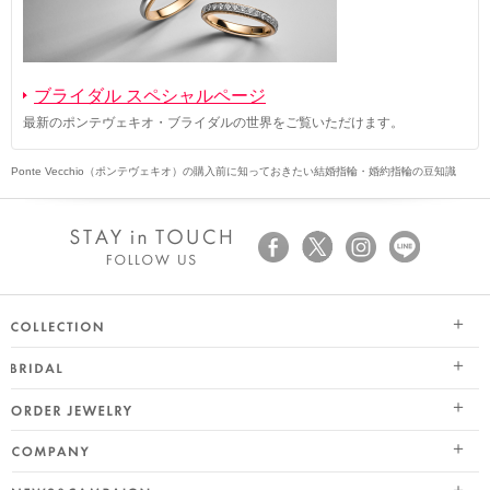
ブライダル スペシャルページ
最新のポンテヴェキオ・ブライダルの世界をご覧いただけます。
Ponte Vecchio（ポンテヴェキオ）の購入前に知っておきたい結婚指輪・婚約指輪の豆知識
SEASON COLLECTION（シーズンコレクション）
ブライダル トップ
ETERNO FAMILY（エテルノ・ファミリー）
オーダージュエリー
婚約指輪（エンゲージリング）
PURE PLATINUM 999（ピュアプラチナ999）