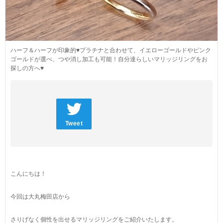
ネックレス
ブライダルフェア
ANNIVERSARY
リング
ブライダルサービス
PURE 10（ピュアテン）
ピアス
婚約指輪・結婚指輪よくあるご質問
ハーフ＆ハーフが印象的♥プラチナと合わせて、イエローゴールドやピンク
BIRTHSTONE（バースストーン／誕生石シリーズ）
イヤーカフ
ゴールドが選べ、つや消し加工も可能！自分達らしいマリッジリングをお
ブライダル来店予約
探しの方へ♥
BABY'S（ベビーズ）
イヤリング
MORE...
ブレスレット
Tweet
こんにちは！
今回は大丸梅田店から
さりげなく個性を出せるマリッジリングをご紹介いたします。