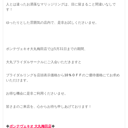
人とは違ったお洒落なマリッジリングは、目に留まること間違いなしで
す！
ゆったりとした雰囲気の店内で、是非お試しくださいませ。
ポンテヴェキオ大丸梅田店では5月31日までの期間、
大丸ブライダルサークルにご入会いただきますと
ブライダルリングを店頭表示価格から
10
％ＯＦＦ
のご優待価格にてお求め
いただけます。
お得な機会に是非ご利用くださいませ。
皆さまのご来店を、心からお待ち申しあげております！
◆
ポンテヴェキオ 大丸梅田店
◆