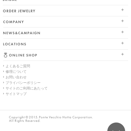
SEASON COLLECTION（シーズンコレクション）
ブライダル トップ
ETERNO FAMILY（エテルノ・ファミリー）
オーダージュエリー
婚約指輪（エンゲージリング）
PURE PLATINUM 999（ピュアプラチナ999）
会社情報 トップ
結婚指輪（マリッジリング）
LIMITED COLLECTION（リミテッドコレクション）
ニュース&キャンペーン
ブランドスローガン
レイヤード特集
WATCH COLLECTION（ウォッチコレクション／時計）
店舗情報
ブランドポジション
HAPPY HEARTの魅力
BACI（バチ／一粒ダイヤモンドジュエリー）
よくあるご質問
オンラインショップ トップ
会社概要
幸せのブライダルリング選び
EME（エメ／着せ替えネックレス）
修理について
お問い合わせ
ALL
採用情報
私たちらしく選ぶ 婚約指輪・結婚指輪
SOLOMIO（ソロミオ／イニシャルシリーズ）
プライバシーポリシー
サイトのご利用にあたって
ネックレス
Ponte Vecchioのダイヤモンドについて
AMICHETTI（アミケッティ／アニマルモチーフ）
サイトマップ
リング
ブライダルフェア
ANNIVERSARY
ピアス
ブライダルサービス
PURE 10（ピュアテン）
イヤーカフ
婚約指輪・結婚指輪よくあるご質問
BIRTHSTONE（バースストーン／誕生石シリーズ）