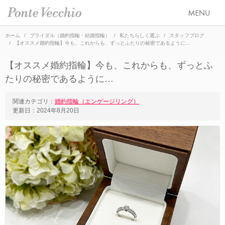
ホーム
ブライダル（婚約指輪・結婚指輪）
私たちらしく選ぶ
スタッフブログ
【オススメ婚約指輪】今も、これからも、ずっとふたりの秘密であるように…
SEASON COLLECTION（シーズンコレクション）
【オススメ婚約指輪】今も、これからも、ずっとふ
ETERNO FAMILY（エテルノ・ファミリー）
たりの秘密であるように…
ブライダル トップ
PURE PLATINUM 999（ピュアプラチナ999）
婚約指輪（エンゲージリング）
オーダージュエリー
関連カテゴリ：
婚約指輪（エンゲージリング）
更新日：
2024年8月20日
LIMITED COLLECTION（リミテッドコレクション）
結婚指輪（マリッジリング）
会社情報 トップ
WATCH COLLECTION（ウォッチコレクション／時計）
レイヤード特集
ブランドスローガン
ニュース&キャンペーン
BACI（バチ／一粒ダイヤモンドジュエリー）
HAPPY HEARTの魅力
ブランドポジション
店舗情報
EME（エメ／着せ替えネックレス）
幸せのブライダルリング選び
会社概要
オンラインショップ トップ
SOLOMIO（ソロミオ／イニシャルシリーズ）
私たちらしく選ぶ 婚約指輪・結婚指輪
採用情報
ALL
AMICHETTI（アミケッティ／アニマルモチーフ）
Ponte Vecchioのダイヤモンドについて