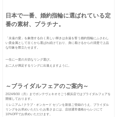
日本で一番、婚約指輪に選ばれている定
番の素材、プラチナ。
「永遠の愛」を象徴する白く美しい輝きは永遠を誓う婚約指輪にふさわし
い貴金属として古くから選ばれ続けており、身に着けるからの清楚で上品
な印象を際立たせます。
一生に一度の大切なリング選び。
お二人が満足するリングに出逢えますように。
～ブライダルフェアのご案内～
2024/9/30（月）までポンテヴェキオそごう横浜店ではブライダルフェアを
開催しております。
ミレニアム / クラブ・オンカード セゾンを新規ご登録のうえ、ブライダル
リングをお求めいただいたお客さまには、店頭通常価格からレジにて
10%OFFでお求めいただけます。