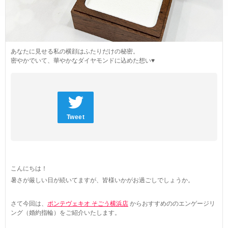
ネックレス
ブライダルフェア
ANNIVERSARY
リング
ブライダルサービス
PURE 10（ピュアテン）
ピアス
婚約指輪・結婚指輪よくあるご質問
あなたに見せる私の横顔はふたりだけの秘密。
BIRTHSTONE（バースストーン／誕生石シリーズ）
イヤーカフ
密やかでいて、華やかなダイヤモンドに込めた想い♥
ブライダル来店予約
BABY'S（ベビーズ）
イヤリング
MORE...
ブレスレット
Tweet
こんにちは！
暑さが厳しい日が続いてますが、皆様いかがお過ごしでしょうか。
さて今回は、
ポンテヴェキオ そごう横浜店
からおすすめののエンゲージリ
ング（婚約指輪）をご紹介いたします。