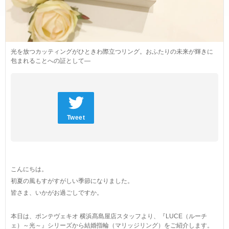
ネックレス
ブライダルフェア
ANNIVERSARY
リング
ブライダルサービス
PURE 10（ピュアテン）
ピアス
婚約指輪・結婚指輪よくあるご質問
光を放つカッティングがひときわ際立つリング。おふたりの未来が輝きに
BIRTHSTONE（バースストーン／誕生石シリーズ）
イヤーカフ
包まれることへの証として―
ブライダル来店予約
BABY'S（ベビーズ）
イヤリング
MORE...
ブレスレット
Tweet
こんにちは。
初夏の風もすがすがしい季節になりました。
皆さま、いかがお過ごしですか。
本日は、ポンテヴェキオ 横浜髙島屋店スタッフより、『LUCE（ルーチ
ェ）～光～』シリーズから結婚指輪（マリッジリング）をご紹介します。