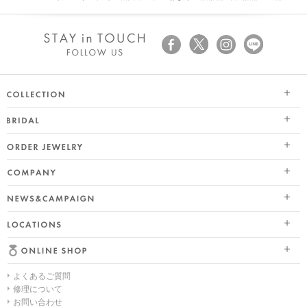
SEASON COLLECTION（シーズンコレクション）
ブライダル トップ
ETERNO FAMILY（エテルノ・ファミリー）
オーダージュエリー
婚約指輪（エンゲージリング）
PURE PLATINUM 999（ピュアプラチナ999）
会社情報 トップ
結婚指輪（マリッジリング）
LIMITED COLLECTION（リミテッドコレクション）
ニュース&キャンペーン
ブランドスローガン
レイヤード特集
WATCH COLLECTION（ウォッチコレクション／時計）
店舗情報
ブランドポジション
HAPPY HEARTの魅力
BACI（バチ／一粒ダイヤモンドジュエリー）
よくあるご質問
オンラインショップ トップ
会社概要
幸せのブライダルリング選び
EME（エメ／着せ替えネックレス）
修理について
お問い合わせ
ALL