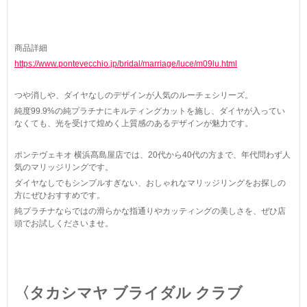
商品詳細
https://www.pontevecchio.jp/bridal/marriage/luce/m09lu.html
つや消しや、ダイヤなしのデザインが人気のルーチェシリーズ。
純度99.9%の純プラチナにキルティングカットを施し、ダイヤが入ってい
なくても、光を受けて煌めく上質感のあるデザインが魅力です。
ポンテヴェキオ 横浜髙島屋店では、20代から40代の方まで、年代問わず人
気のマリッジリングです。
ダイヤなしでもシンプルすぎない、おしゃれなマリッジリングをお探しの
方にぜひおすすめです。
純プラチナならではの滑らかな指通りやカッティングの美しさを、ぜひ店
頭でお試しくださいませ。
〈タカシマヤ ブライダル クラブ