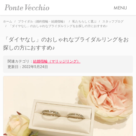
ホーム
ブライダル（婚約指輪・結婚指輪）
私たちらしく選ぶ
スタッフブログ
「ダイヤなし」のおしゃれなブライダルリングをお探しの方におすすめ♪
SEASON COLLECTION（シーズンコレクション）
「ダイヤなし」のおしゃれなブライダルリングをお
ETERNO FAMILY（エテルノ・ファミリー）
探しの方におすすめ♪
ブライダル トップ
PURE PLATINUM 999（ピュアプラチナ999）
婚約指輪（エンゲージリング）
オーダージュエリー
関連カテゴリ：
結婚指輪（マリッジリング）
更新日：
2022年5月24日
LIMITED COLLECTION（リミテッドコレクション）
結婚指輪（マリッジリング）
会社情報 トップ
WATCH COLLECTION（ウォッチコレクション／時計）
レイヤード特集
ブランドスローガン
ニュース&キャンペーン
BACI（バチ／一粒ダイヤモンドジュエリー）
HAPPY HEARTの魅力
ブランドポジション
店舗情報
EME（エメ／着せ替えネックレス）
幸せのブライダルリング選び
会社概要
オンラインショップ トップ
SOLOMIO（ソロミオ／イニシャルシリーズ）
私たちらしく選ぶ 婚約指輪・結婚指輪
採用情報
ALL
AMICHETTI（アミケッティ／アニマルモチーフ）
Ponte Vecchioのダイヤモンドについて