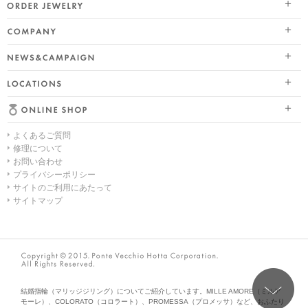
ブライダル トップ
ETERNO FAMILY（エテルノ・ファミリー）
オーダージュエリー
婚約指輪（エンゲージリング）
PURE PLATINUM 999（ピュアプラチナ999）
会社情報 トップ
結婚指輪（マリッジリング）
LIMITED COLLECTION（リミテッドコレクション）
ニュース&キャンペーン
ブランドスローガン
レイヤード特集
WATCH COLLECTION（ウォッチコレクション／時計）
店舗情報
ブランドポジション
HAPPY HEARTの魅力
BACI（バチ／一粒ダイヤモンドジュエリー）
よくあるご質問
オンラインショップ トップ
会社概要
幸せのブライダルリング選び
EME（エメ／着せ替えネックレス）
修理について
お問い合わせ
ALL
採用情報
私たちらしく選ぶ 婚約指輪・結婚指輪
SOLOMIO（ソロミオ／イニシャルシリーズ）
プライバシーポリシー
サイトのご利用にあたって
ネックレス
Ponte Vecchioのダイヤモンドについて
AMICHETTI（アミケッティ／アニマルモチーフ）
サイトマップ
リング
ブライダルフェア
ANNIVERSARY
ピアス
ブライダルサービス
PURE 10（ピュアテン）
イヤーカフ
婚約指輪・結婚指輪よくあるご質問
BIRTHSTONE（バースストーン／誕生石シリーズ）
結婚指輪（マリッジジリング）についてご紹介しています。MILLE AMORE（ミルア
モーレ）、COLORATO（コロラート）、PROMESSA（プロメッサ）など、おふたり
イヤリング