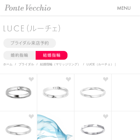
SEASON COLLECTION（シーズンコレクション）
ETERNO FAMILY（エテルノ・ファミリー）
ブライダル トップ
PURE PLATINUM 999（ピュアプラチナ999）
婚約指輪（エンゲージリング）
オーダージュエリー
ホーム
ブライダル
結婚指輪（マリッジリング）
LUCE（ルーチェ）｜
LIMITED COLLECTION（リミテッドコレクション）
結婚指輪（マリッジリング）
会社情報 トップ
WATCH COLLECTION（ウォッチコレクション／時計）
レイヤード特集
ブランドスローガン
ニュース&キャンペーン
BACI（バチ／一粒ダイヤモンドジュエリー）
HAPPY HEARTの魅力
ブランドポジション
店舗情報
EME（エメ／着せ替えネックレス）
幸せのブライダルリング選び
会社概要
オンラインショップ トップ
SOLOMIO（ソロミオ／イニシャルシリーズ）
私たちらしく選ぶ 婚約指輪・結婚指輪
採用情報
ALL
AMICHETTI（アミケッティ／アニマルモチーフ）
Ponte Vecchioのダイヤモンドについて