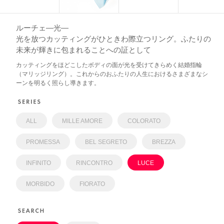
ネックレス
ブライダルフェア
ANNIVERSARY
リング
ルーチェ―光―
ブライダルサービス
PURE 10（ピュアテン）
光を放つカッティングがひときわ際立つリング。ふたりの
ピアス
未来が輝きに包まれることへの証として
婚約指輪・結婚指輪よくあるご質問
BIRTHSTONE（バースストーン／誕生石シリーズ）
イヤーカフ
カッティングをほどこしたボディの面が光を受けてきらめく結婚指輪
ブライダル来店予約
BABY'S（ベビーズ）
（マリッジリング）。これからのおふたりの人生におけるさまざまなシ
イヤリング
ーンを明るく照らし導きます。
MORE...
ブレスレット
ALL
MILLE AMORE
COLORATO
PROMESSA
BEL SEGRETO
BREZZA
INFINITO
RINCONTRO
LUCE
MORBIDO
FIORATO