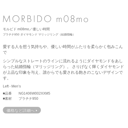
ネックレス
ブライダルフェア
ANNIVERSARY
リング
ブライダルサービス
PURE 10（ピュアテン）
ピアス
婚約指輪・結婚指輪よくあるご質問
モルビド m08mo／優しい時間
BIRTHSTONE（バースストーン／誕生石シリーズ）
イヤーカフ
プラチナ950 ダイヤモンド マリッジリング（結婚指輪）
ブライダル来店予約
BABY'S（ベビーズ）
イヤリング
愛する人を想う気持ちや、優しい時間がふたりを柔らかく包みこん
で
MORE...
ブレスレット
シンプルなストレートのラインに流れるようにダイヤモンドをあし
らった結婚指輪（マリッジリング）。 さりげなく輝くダイヤモンド
が上品な印象を与え、誰からでも愛される飽きのこないデザインで
す。
Left - Men’s
■品番
NG1406W002XXM5
■素材
プラチナ950
価格など詳細へ