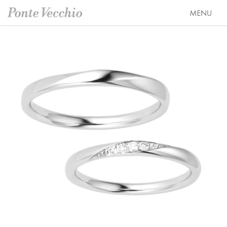
SEASON COLLECTION（シーズンコレクション）
ETERNO FAMILY（エテルノ・ファミリー）
ブライダル トップ
PURE PLATINUM 999（ピュアプラチナ999）
婚約指輪（エンゲージリング）
オーダージュエリー
LIMITED COLLECTION（リミテッドコレクション）
結婚指輪（マリッジリング）
会社情報 トップ
WATCH COLLECTION（ウォッチコレクション／時計）
レイヤード特集
ブランドスローガン
ニュース&キャンペーン
BACI（バチ／一粒ダイヤモンドジュエリー）
HAPPY HEARTの魅力
ブランドポジション
店舗情報
EME（エメ／着せ替えネックレス）
幸せのブライダルリング選び
会社概要
オンラインショップ トップ
SOLOMIO（ソロミオ／イニシャルシリーズ）
私たちらしく選ぶ 婚約指輪・結婚指輪
採用情報
ALL
AMICHETTI（アミケッティ／アニマルモチーフ）
Ponte Vecchioのダイヤモンドについて