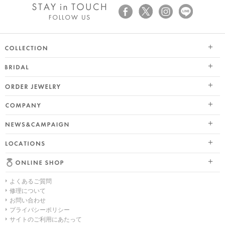
SEASON COLLECTION（シーズンコレクション）
ブライダル トップ
ETERNO FAMILY（エテルノ・ファミリー）
オーダージュエリー
婚約指輪（エンゲージリング）
PURE PLATINUM 999（ピュアプラチナ999）
会社情報 トップ
結婚指輪（マリッジリング）
LIMITED COLLECTION（リミテッドコレクション）
ニュース&キャンペーン
ブランドスローガン
レイヤード特集
WATCH COLLECTION（ウォッチコレクション／時計）
店舗情報
ブランドポジション
HAPPY HEARTの魅力
BACI（バチ／一粒ダイヤモンドジュエリー）
よくあるご質問
オンラインショップ トップ
会社概要
幸せのブライダルリング選び
EME（エメ／着せ替えネックレス）
修理について
お問い合わせ
ALL
採用情報
私たちらしく選ぶ 婚約指輪・結婚指輪
SOLOMIO（ソロミオ／イニシャルシリーズ）
プライバシーポリシー
サイトのご利用にあたって
ネックレス