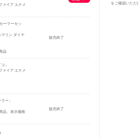
をご確認いただ
ファイア エナメ
・セーラーセッ
ルマリン ダイヤ
販売終了
商品
イコ」
ファイア エナメ
ーラー」
販売終了
定商品、表示価格