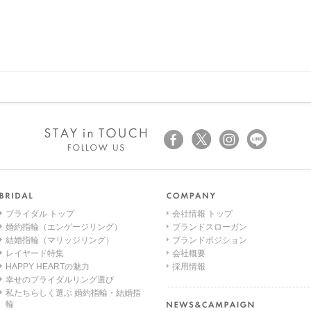
BIANCO e NERO（ビアンコ エ
ネロ）
ROSELLINA（ロゼッリーナ）
SOLOMIO（ソロミオ）
AMICHETTI（アミケッティ）
EME（エメ） 一覧
IO e TE（イオエテ）
PURE 10（ピュアテン）
BIRTHSTONE（バースストー
ン） 一覧
ブライダル トップ
会社情報 トップ
BABY'S（ベビーズ／ベビーズ
婚約指輪（エンゲージリング）
ブランドスローガン
シリーズ）
結婚指輪（マリッジリング）
ブランドポジション
レイヤード特集
会社概要
HAPPY HEARTの魅力
採用情報
幸せのブライダルリング選び
私たちらしく選ぶ 婚約指輪・結婚指
輪