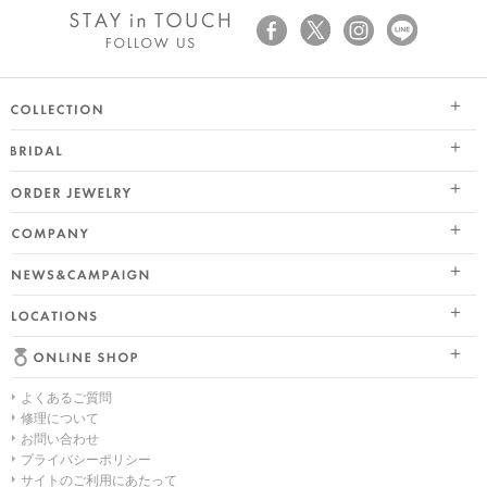
SEASON COLLECTION（シーズンコレクション）
ブライダル トップ
ETERNO FAMILY（エテルノ・ファミリー）
オーダージュエリー
婚約指輪（エンゲージリング）
PURE PLATINUM 999（ピュアプラチナ999）
会社情報 トップ
結婚指輪（マリッジリング）
LIMITED COLLECTION（リミテッドコレクション）
ニュース&キャンペーン
ブランドスローガン
レイヤード特集
WATCH COLLECTION（ウォッチコレクション／時計）
店舗情報
ブランドポジション
HAPPY HEARTの魅力
BACI（バチ／一粒ダイヤモンドジュエリー）
よくあるご質問
オンラインショップ トップ
会社概要
幸せのブライダルリング選び
EME（エメ／着せ替えネックレス）
修理について
お問い合わせ
ALL
採用情報
私たちらしく選ぶ 婚約指輪・結婚指輪
SOLOMIO（ソロミオ／イニシャルシリーズ）
プライバシーポリシー
サイトのご利用にあたって