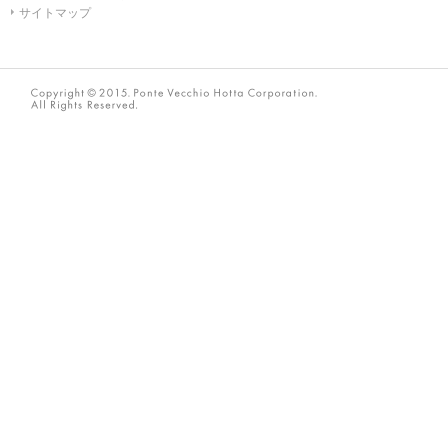
ネックレス
Ponte Vecchioのダイヤモンドについて
AMICHETTI（アミケッティ／アニマルモチーフ）
サイトマップ
リング
ブライダルフェア
ANNIVERSARY
ピアス
ブライダルサービス
PURE 10（ピュアテン）
イヤーカフ
婚約指輪・結婚指輪よくあるご質問
BIRTHSTONE（バースストーン／誕生石シリーズ）
イヤリング
ブライダル来店予約
BABY'S（ベビーズ）
ブレスレット
MORE...