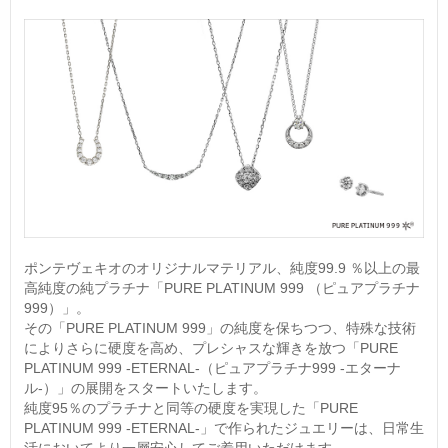
ネックレス
ブライダルフェア
ANNIVERSARY
リング
ブライダルサービス
PURE 10（ピュアテン）
ピアス
婚約指輪・結婚指輪よくあるご質問
BIRTHSTONE（バースストーン／誕生石シリーズ）
イヤーカフ
ブライダル来店予約
BABY'S（ベビーズ）
イヤリング
MORE...
ブレスレット
ポンテヴェキオのオリジナルマテリアル、純度99.9 ％以上の最
高純度の純プラチナ「PURE PLATINUM 999 （ピュアプラチナ
999）」。
その「PURE PLATINUM 999」の純度を保ちつつ、特殊な技術
によりさらに硬度を高め、プレシャスな輝きを放つ「PURE
PLATINUM 999 -ETERNAL-（ピュアプラチナ999 -エターナ
ル-）」の展開をスタートいたします。
純度95％のプラチナと同等の硬度を実現した「PURE
PLATINUM 999 -ETERNAL-」で作られたジュエリーは、日常生