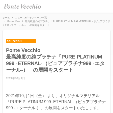
ホーム
ニュース&キャンペーン一覧
Ponte Vecchio 最高純度の純プラチナ「PURE PLATINUM 999 -ETERNAL-（ピュアプラチ
ナ999 -エターナル-）」の展開をスタート
SEASON COLLECTION（シーズンコレクション）
ETERNO FAMILY（エテルノ・ファミリー）
ブライダル トップ
PURE PLATINUM 999（ピュアプラチナ999）
婚約指輪（エンゲージリング）
Ponte Vecchio
オーダージュエリー
最高純度の純プラチナ「PURE PLATINUM
LIMITED COLLECTION（リミテッドコレクション）
結婚指輪（マリッジリング）
会社情報 トップ
999 -ETERNAL-（ピュアプラチナ999 -エタ
WATCH COLLECTION（ウォッチコレクション／時計）
レイヤード特集
ーナル-）」の展開をスタート
ブランドスローガン
ニュース&キャンペーン
BACI（バチ／一粒ダイヤモンドジュエリー）
2021年10月1日
HAPPY HEARTの魅力
ブランドポジション
店舗情報
EME（エメ／着せ替えネックレス）
幸せのブライダルリング選び
会社概要
オンラインショップ トップ
2021年10月1日（金） より、オリジナルマテリアル
SOLOMIO（ソロミオ／イニシャルシリーズ）
私たちらしく選ぶ 婚約指輪・結婚指輪
採用情報
「PURE PLATINUM 999 -ETERNAL-（ピュアプラチナ
ALL
AMICHETTI（アミケッティ／アニマルモチーフ）
999 -エターナル-）」の展開をスタートいたします。
Ponte Vecchioのダイヤモンドについて