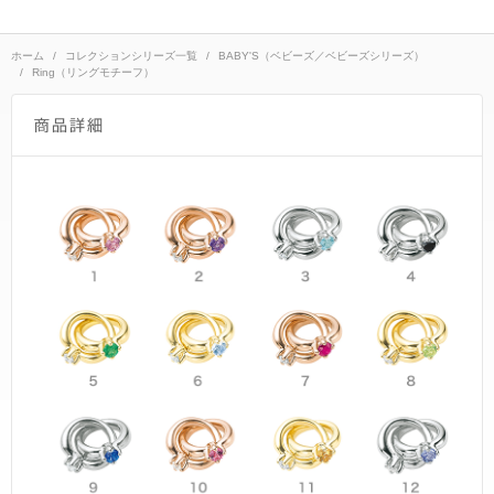
ネックレス
ブライダルフェア
ANNIVERSARY
リング
ホーム
コレクションシリーズ一覧
BABY'S（ベビーズ／ベビーズシリーズ）
ブライダルサービス
PURE 10（ピュアテン）
Ring（リングモチーフ）
ピアス
婚約指輪・結婚指輪よくあるご質問
BIRTHSTONE（バースストーン／誕生石シリーズ）
イヤーカフ
ブライダル来店予約
BABY'S（ベビーズ）
イヤリング
MORE...
ブレスレット