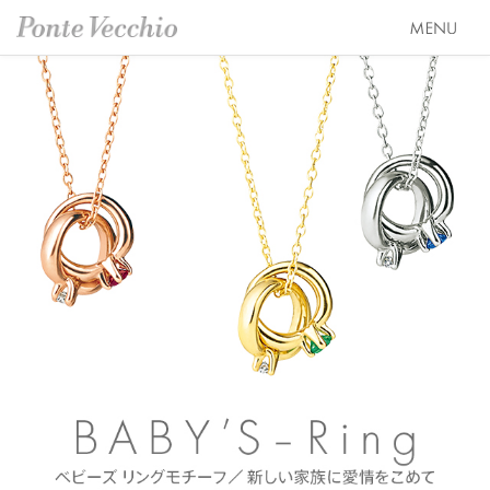
SEASON COLLECTION（シーズンコレクション）
ETERNO FAMILY（エテルノ・ファミリー）
ブライダル トップ
PURE PLATINUM 999（ピュアプラチナ999）
婚約指輪（エンゲージリング）
オーダージュエリー
LIMITED COLLECTION（リミテッドコレクション）
結婚指輪（マリッジリング）
会社情報 トップ
WATCH COLLECTION（ウォッチコレクション／時計）
レイヤード特集
ブランドスローガン
ニュース&キャンペーン
BACI（バチ／一粒ダイヤモンドジュエリー）
HAPPY HEARTの魅力
ブランドポジション
店舗情報
EME（エメ／着せ替えネックレス）
幸せのブライダルリング選び
会社概要
オンラインショップ トップ
SOLOMIO（ソロミオ／イニシャルシリーズ）
私たちらしく選ぶ 婚約指輪・結婚指輪
採用情報
ALL
AMICHETTI（アミケッティ／アニマルモチーフ）
Ponte Vecchioのダイヤモンドについて