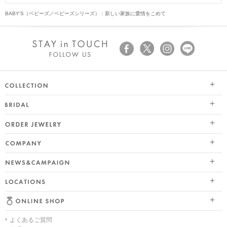
BABY'S（ベビーズ／ベビーズシリーズ）：新しい家族に愛情をこめて
SEASON COLLECTION（シーズンコレクション）
ブライダル トップ
ETERNO FAMILY（エテルノ・ファミリー）
オーダージュエリー
婚約指輪（エンゲージリング）
PURE PLATINUM 999（ピュアプラチナ999）
会社情報 トップ
結婚指輪（マリッジリング）
LIMITED COLLECTION（リミテッドコレクション）
ニュース&キャンペーン
ブランドスローガン
レイヤード特集
WATCH COLLECTION（ウォッチコレクション／時計）
店舗情報
ブランドポジション
HAPPY HEARTの魅力
BACI（バチ／一粒ダイヤモンドジュエリー）
よくあるご質問
オンラインショップ トップ
会社概要
幸せのブライダルリング選び