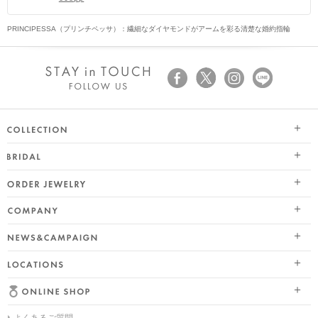
PRINCIPESSA（プリンチペッサ）：繊細なダイヤモンドがアームを彩る清楚な婚約指輪
SEASON COLLECTION（シーズンコレクション）
ブライダル トップ
ETERNO FAMILY（エテルノ・ファミリー）
オーダージュエリー
婚約指輪（エンゲージリング）
PURE PLATINUM 999（ピュアプラチナ999）
会社情報 トップ
結婚指輪（マリッジリング）
LIMITED COLLECTION（リミテッドコレクション）
ニュース&キャンペーン
ブランドスローガン
レイヤード特集
WATCH COLLECTION（ウォッチコレクション／時計）
店舗情報
ブランドポジション
HAPPY HEARTの魅力
BACI（バチ／一粒ダイヤモンドジュエリー）