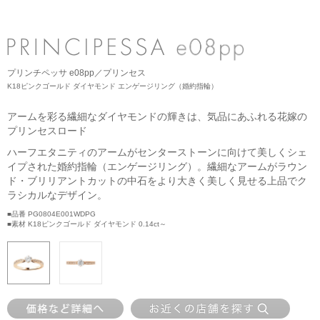
ネックレス
ブライダルフェア
ANNIVERSARY
リング
ブライダルサービス
PURE 10（ピュアテン）
ピアス
婚約指輪・結婚指輪よくあるご質問
プリンチペッサ e08pp／プリンセス
BIRTHSTONE（バースストーン／誕生石シリーズ）
イヤーカフ
K18ピンクゴールド ダイヤモンド エンゲージリング（婚約指輪）
ブライダル来店予約
BABY'S（ベビーズ）
イヤリング
アームを彩る繊細なダイヤモンドの輝きは、気品にあふれる花嫁の
プリンセスロード
MORE...
ブレスレット
ハーフエタニティのアームがセンターストーンに向けて美しくシェ
イプされた婚約指輪（エンゲージリング）。繊細なアームがラウン
ド・ブリリアントカットの中石をより大きく美しく見せる上品でク
ラシカルなデザイン。
■品番 PG0804E001WDPG
■素材 K18ピンクゴールド ダイヤモンド 0.14ct～