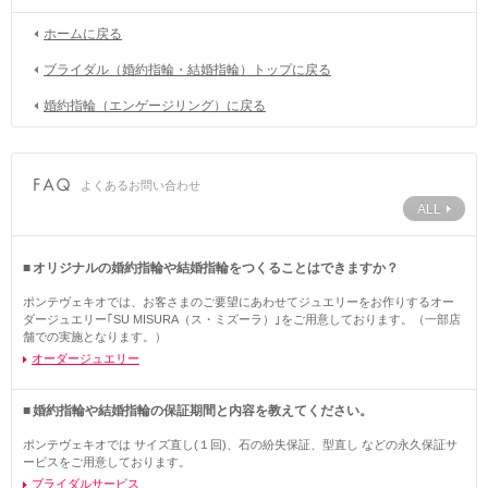
ホームに戻る
ブライダル（婚約指輪・結婚指輪）トップに戻る
婚約指輪（エンゲージリング）に戻る
よくあるお問い合わせ
ALL
オリジナルの婚約指輪や結婚指輪をつくることはできますか？
ポンテヴェキオでは、お客さまのご要望にあわせてジュエリーをお作りするオー
ダージュエリー｢SU MISURA（ス・ミズーラ）｣をご用意しております。（一部店
舗での実施となります。）
オーダージュエリー
婚約指輪や結婚指輪の保証期間と内容を教えてください。
ポンテヴェキオでは サイズ直し(１回)、石の紛失保証、型直し などの永久保証サ
ービスをご用意しております。
ブライダルサービス