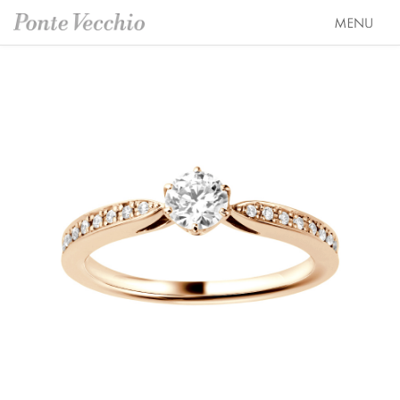
SEASON COLLECTION（シーズンコレクション）
ETERNO FAMILY（エテルノ・ファミリー）
ブライダル トップ
PURE PLATINUM 999（ピュアプラチナ999）
婚約指輪（エンゲージリング）
オーダージュエリー
LIMITED COLLECTION（リミテッドコレクション）
結婚指輪（マリッジリング）
会社情報 トップ
WATCH COLLECTION（ウォッチコレクション／時計）
レイヤード特集
ブランドスローガン
ニュース&キャンペーン
BACI（バチ／一粒ダイヤモンドジュエリー）
HAPPY HEARTの魅力
ブランドポジション
店舗情報
EME（エメ／着せ替えネックレス）
幸せのブライダルリング選び
会社概要
オンラインショップ トップ
SOLOMIO（ソロミオ／イニシャルシリーズ）
私たちらしく選ぶ 婚約指輪・結婚指輪
採用情報
ALL
AMICHETTI（アミケッティ／アニマルモチーフ）
Ponte Vecchioのダイヤモンドについて