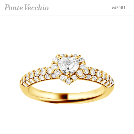
SEASON COLLECTION（シーズンコレクション）
ETERNO FAMILY（エテルノ・ファミリー）
ブライダル トップ
PURE PLATINUM 999（ピュアプラチナ999）
婚約指輪（エンゲージリング）
オーダージュエリー
LIMITED COLLECTION（リミテッドコレクション）
結婚指輪（マリッジリング）
会社情報 トップ
WATCH COLLECTION（ウォッチコレクション／時計）
レイヤード特集
ブランドスローガン
ニュース&キャンペーン
BACI（バチ／一粒ダイヤモンドジュエリー）
HAPPY HEARTの魅力
ブランドポジション
店舗情報
EME（エメ／着せ替えネックレス）
幸せのブライダルリング選び
会社概要
オンラインショップ トップ
SOLOMIO（ソロミオ／イニシャルシリーズ）
私たちらしく選ぶ 婚約指輪・結婚指輪
採用情報
ALL
AMICHETTI（アミケッティ／アニマルモチーフ）
Ponte Vecchioのダイヤモンドについて