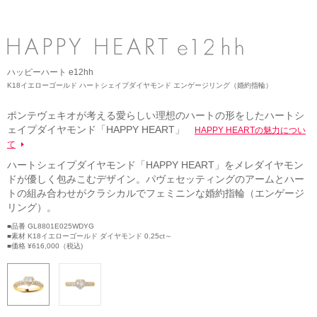
ネックレス
ブライダルフェア
ANNIVERSARY
リング
ブライダルサービス
PURE 10（ピュアテン）
ピアス
婚約指輪・結婚指輪よくあるご質問
ハッピーハート e12hh
BIRTHSTONE（バースストーン／誕生石シリーズ）
イヤーカフ
K18イエローゴールド ハートシェイプダイヤモンド エンゲージリング（婚約指輪）
ブライダル来店予約
BABY'S（ベビーズ）
イヤリング
ポンテヴェキオが考える愛らしい理想のハートの形をしたハートシ
ェイプダイヤモンド「HAPPY HEART」
HAPPY HEARTの魅力につい
MORE...
ブレスレット
て
ハートシェイプダイヤモンド「HAPPY HEART」をメレダイヤモン
ドが優しく包みこむデザイン。パヴェセッティングのアームとハー
トの組み合わせがクラシカルでフェミニンな婚約指輪（エンゲージ
リング）。
■品番 GL8801E025WDYG
■素材 K18イエローゴールド ダイヤモンド 0.25ct～
■価格 ¥616,000（税込)