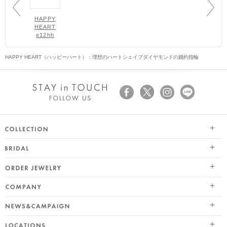
HAPPY
HEART
e12hh
HAPPY HEART（ハッピーハート）：理想のハートシェイプダイヤモンドの婚約指輪
SEASON COLLECTION（シーズンコレクション）
ブライダル トップ
ETERNO FAMILY（エテルノ・ファミリー）
オーダージュエリー
婚約指輪（エンゲージリング）
PURE PLATINUM 999（ピュアプラチナ999）
会社情報 トップ
結婚指輪（マリッジリング）
LIMITED COLLECTION（リミテッドコレクション）
ニュース&キャンペーン