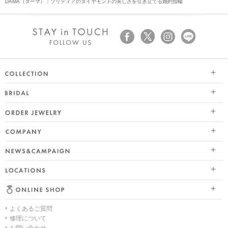
DAMA（ダーマ）：ソリティアのダイヤモンドの美しさを引き立てる婚約指輪
SEASON COLLECTION（シーズンコレクション）
ブライダル トップ
ETERNO FAMILY（エテルノ・ファミリー）
オーダージュエリー
婚約指輪（エンゲージリング）
PURE PLATINUM 999（ピュアプラチナ999）
会社情報 トップ
結婚指輪（マリッジリング）
LIMITED COLLECTION（リミテッドコレクション）
ニュース&キャンペーン
ブランドスローガン
レイヤード特集
WATCH COLLECTION（ウォッチコレクション／時計）
店舗情報
ブランドポジション
HAPPY HEARTの魅力
BACI（バチ／一粒ダイヤモンドジュエリー）
よくあるご質問
オンラインショップ トップ
会社概要
幸せのブライダルリング選び
EME（エメ／着せ替えネックレス）
修理について