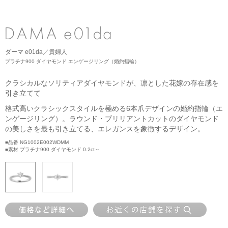
ネックレス
ブライダルフェア
ANNIVERSARY
リング
ブライダルサービス
PURE 10（ピュアテン）
ピアス
婚約指輪・結婚指輪よくあるご質問
ダーマ e01da／貴婦人
BIRTHSTONE（バースストーン／誕生石シリーズ）
イヤーカフ
プラチナ900 ダイヤモンド エンゲージリング（婚約指輪）
ブライダル来店予約
BABY'S（ベビーズ）
イヤリング
クラシカルなソリティアダイヤモンドが、凛とした花嫁の存在感を
引き立てて
MORE...
ブレスレット
格式高いクラシックスタイルを極める6本爪デザインの婚約指輪（エ
ンゲージリング）。ラウンド・ブリリアントカットのダイヤモンド
の美しさを最も引き立てる、エレガンスを象徴するデザイン。
■品番 NG1002E002WDMM
■素材 プラチナ900 ダイヤモンド 0.2ct～