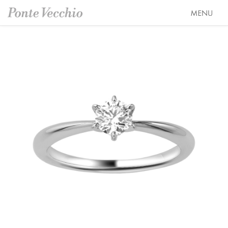
SEASON COLLECTION（シーズンコレクション）
ETERNO FAMILY（エテルノ・ファミリー）
ブライダル トップ
PURE PLATINUM 999（ピュアプラチナ999）
婚約指輪（エンゲージリング）
オーダージュエリー
LIMITED COLLECTION（リミテッドコレクション）
結婚指輪（マリッジリング）
会社情報 トップ
WATCH COLLECTION（ウォッチコレクション／時計）
レイヤード特集
ブランドスローガン
ニュース&キャンペーン
BACI（バチ／一粒ダイヤモンドジュエリー）
HAPPY HEARTの魅力
ブランドポジション
店舗情報
EME（エメ／着せ替えネックレス）
幸せのブライダルリング選び
会社概要
オンラインショップ トップ
SOLOMIO（ソロミオ／イニシャルシリーズ）
私たちらしく選ぶ 婚約指輪・結婚指輪
採用情報
ALL
AMICHETTI（アミケッティ／アニマルモチーフ）
Ponte Vecchioのダイヤモンドについて