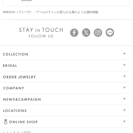
BREEZA（ブリーザ）：アームのラインが柔らかな風のような婚約指輪
SEASON COLLECTION（シーズンコレクション）
ブライダル トップ
ETERNO FAMILY（エテルノ・ファミリー）
オーダージュエリー
婚約指輪（エンゲージリング）
PURE PLATINUM 999（ピュアプラチナ999）
会社情報 トップ
結婚指輪（マリッジリング）
LIMITED COLLECTION（リミテッドコレクション）
ニュース&キャンペーン
ブランドスローガン
レイヤード特集
WATCH COLLECTION（ウォッチコレクション／時計）
店舗情報
ブランドポジション
HAPPY HEARTの魅力
BACI（バチ／一粒ダイヤモンドジュエリー）