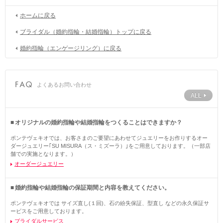
ホームに戻る
ブライダル（婚約指輪・結婚指輪）トップに戻る
婚約指輪（エンゲージリング）に戻る
よくあるお問い合わせ
ALL
オリジナルの婚約指輪や結婚指輪をつくることはできますか？
ポンテヴェキオでは、お客さまのご要望にあわせてジュエリーをお作りするオー
ダージュエリー｢SU MISURA（ス・ミズーラ）｣をご用意しております。（一部店
舗での実施となります。）
オーダージュエリー
婚約指輪や結婚指輪の保証期間と内容を教えてください。
ポンテヴェキオでは サイズ直し(１回)、石の紛失保証、型直し などの永久保証サ
ービスをご用意しております。
ブライダルサービス