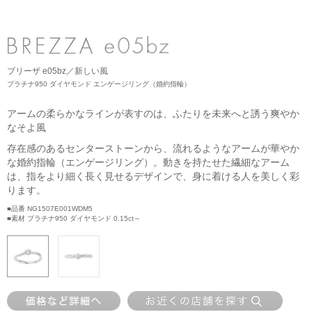
ネックレス
ブライダルフェア
ANNIVERSARY
リング
ブライダルサービス
PURE 10（ピュアテン）
ピアス
婚約指輪・結婚指輪よくあるご質問
ブリーザ e05bz／新しい風
BIRTHSTONE（バースストーン／誕生石シリーズ）
イヤーカフ
プラチナ950 ダイヤモンド エンゲージリング（婚約指輪）
ブライダル来店予約
BABY'S（ベビーズ）
イヤリング
アームの柔らかなラインが表すのは、ふたりを未来へと誘う爽やか
なそよ風
MORE...
ブレスレット
存在感のあるセンターストーンから、流れるようなアームが華やか
な婚約指輪（エンゲージリング）。動きを持たせた繊細なアーム
は、指をより細く長く見せるデザインで、身に着ける人を美しく彩
ります。
■品番 NG1507E001WDM5
■素材 プラチナ950 ダイヤモンド 0.15ct～