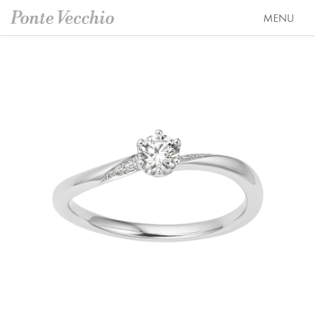
SEASON COLLECTION（シーズンコレクション）
ETERNO FAMILY（エテルノ・ファミリー）
ブライダル トップ
PURE PLATINUM 999（ピュアプラチナ999）
婚約指輪（エンゲージリング）
オーダージュエリー
LIMITED COLLECTION（リミテッドコレクション）
結婚指輪（マリッジリング）
会社情報 トップ
WATCH COLLECTION（ウォッチコレクション／時計）
レイヤード特集
ブランドスローガン
ニュース&キャンペーン
BACI（バチ／一粒ダイヤモンドジュエリー）
HAPPY HEARTの魅力
ブランドポジション
店舗情報
EME（エメ／着せ替えネックレス）
幸せのブライダルリング選び
会社概要
オンラインショップ トップ
SOLOMIO（ソロミオ／イニシャルシリーズ）
私たちらしく選ぶ 婚約指輪・結婚指輪
採用情報
ALL
AMICHETTI（アミケッティ／アニマルモチーフ）
Ponte Vecchioのダイヤモンドについて